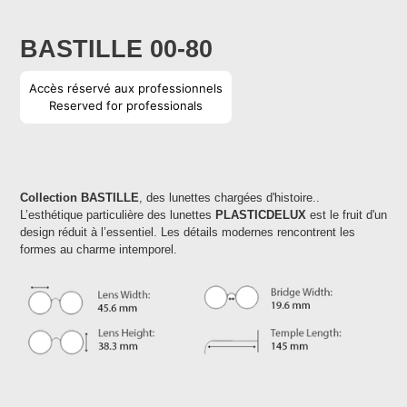
BASTILLE 00-80
Prix
Accès réservé aux professionnels
normal
Reserved for professionals
Ajout
d'un
Collection BASTILLE
, des lunettes chargées d'histoire..
produit
L’esthétique particulière des lunettes
PLASTICDELUX
est le fruit d'un
à
design réduit à l’essentiel. Les détails modernes rencontrent les
votre
formes au charme intemporel.
panier