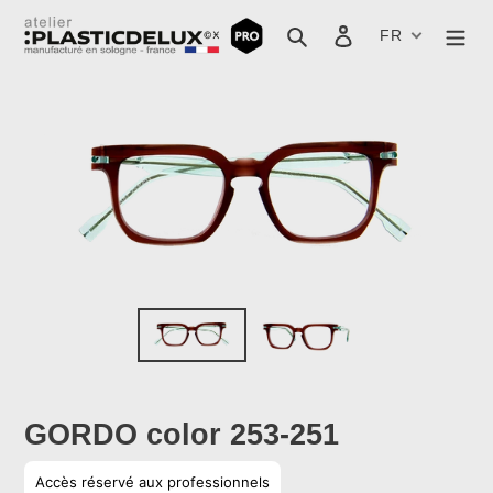
Passer
au
Rechercher
Se connecter
FR
contenu
GORDO color 253-251
Prix
Accès réservé aux professionnels