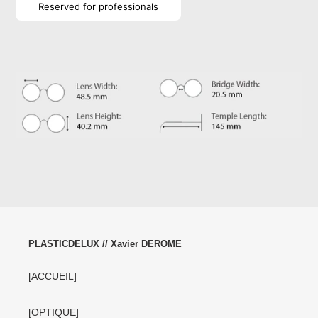
normal
Reserved for professionals
Ajout
d'un
produit
à
votre
panier
PLASTICDELUX // Xavier DEROME
[ACCUEIL]
[OPTIQUE]